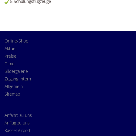
5 Schulungsflugzeuge
Online-Shop
Aktuell
Preise
Filme
Bildergalerie
Zugang Intern
Allgemein
Sitemap
Anfahrt zu uns
Anflug zu uns
Kassel Airport