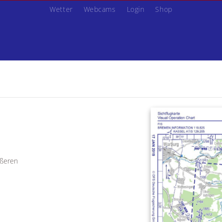
Wetter
Webcams
Login
Shop
ußeren